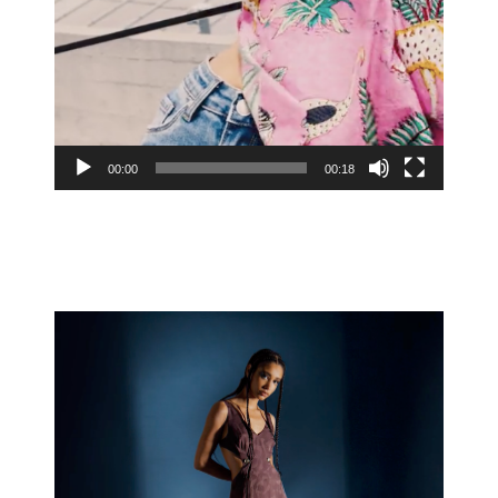
00:00
00:18
Lecteur
vidéo