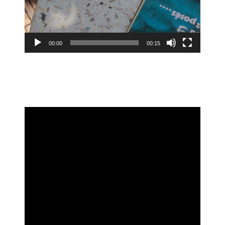
00:00
00:15
Lecteur
vidéo