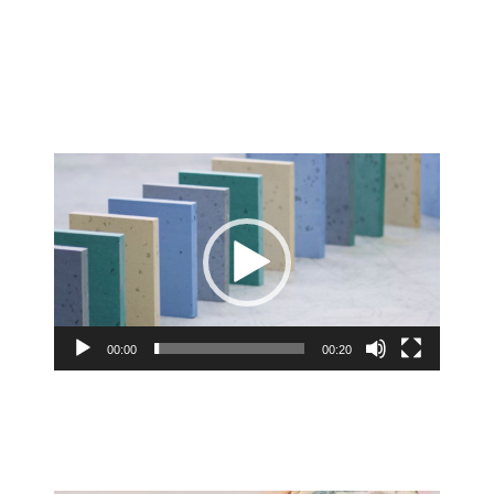
Lecteur
vidéo
00:00
00:20