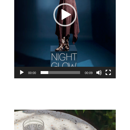
00:00
00:09
Lecteur
vidéo